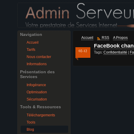
Navigation
Accueil
RSS
A Propos
Accueil
FaceBook change
Tarifs
02-12
Tags:
Confidentialité
|
Fa
Nous contacter
Informations
Présentation des
Services
Infogérance
Optimisation
Sécurisation
Tools & Ressources
Téléchargements
Tools
Blog