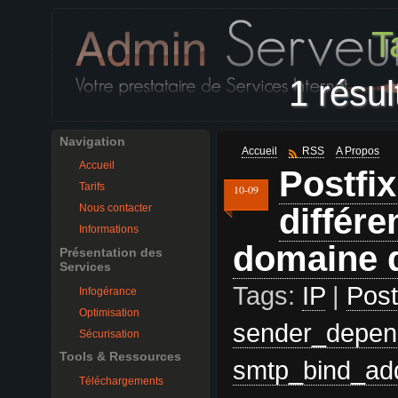
T
1 résul
Navigation
Accueil
RSS
A Propos
Accueil
Postfix
Tarifs
10-09
différe
Nous contacter
Informations
domaine d
Présentation des
Services
Tags:
IP
|
Post
Infogérance
Optimisation
sender_depen
Sécurisation
Tools & Ressources
smtp_bind_ad
Téléchargements