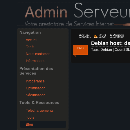
Navigation
Accueil
RSS
A Propos
Accueil
Debian host: dst
Tarifs
13-12
Tags:
Debian
|
OpenSSL
Nous contacter
Informations
Présentation des
Services
Infogérance
Optimisation
Sécurisation
Tools & Ressources
Téléchargements
Tools
Blog