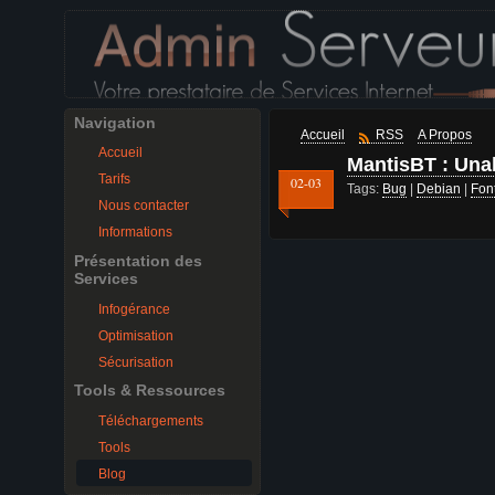
Navigation
Accueil
RSS
A Propos
Accueil
MantisBT : Unab
Tarifs
02-03
Tags:
Bug
|
Debian
|
Fon
Nous contacter
Informations
Présentation des
Services
Infogérance
Optimisation
Sécurisation
Tools & Ressources
Téléchargements
Tools
Blog