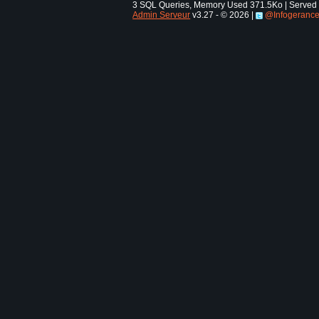
3 SQL Queries, Memory Used 371.5Ko | Served i
Admin Serveur
v3.27 - © 2026 |
@Infogeranc