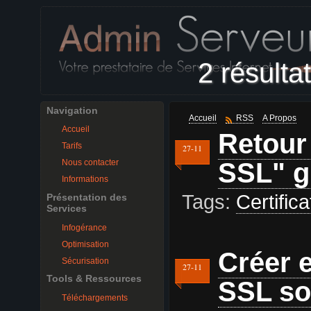
2 résulta
Navigation
Accueil
RSS
A Propos
Accueil
Retour 
Tarifs
27-11
SSL" g
Nous contacter
Informations
Tags:
Certific
Présentation des
Services
Infogérance
Optimisation
Créer e
Sécurisation
27-11
Tools & Ressources
SSL so
Téléchargements