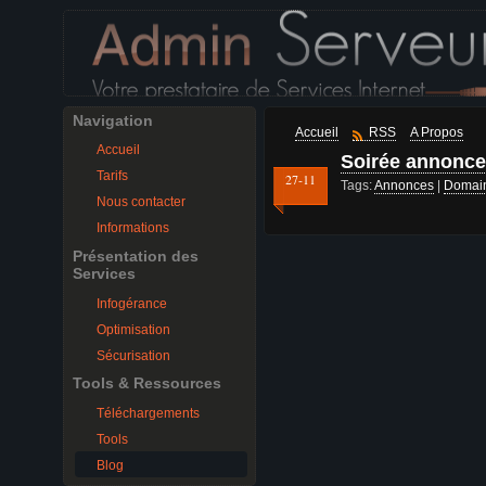
Navigation
Accueil
RSS
A Propos
Accueil
Soirée annonc
Tarifs
27-11
Tags:
Annonces
|
Domai
Nous contacter
Informations
Présentation des
Services
Infogérance
Optimisation
Sécurisation
Tools & Ressources
Téléchargements
Tools
Blog