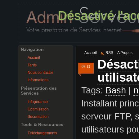
Désactivé l'ac
Navigation
Accueil
RSS
A Propos
Accueil
Désact
Tarifs
09-12
utilisa
Nous contacter
Informations
Tags:
Bash
|
n
Présentation des
Services
Installant pr
Infogérance
Optimisation
serveur FTP, 
Sécurisation
Tools & Ressources
utilisateurs po
Téléchargements