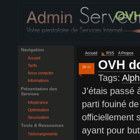
OVH 
Navigation
Accueil
RSS
A Propos
Accueil
OVH do
Tarifs
28-11
Nous contacter
Tags:
Alp
Informations
J'étais passé à
Présentation des
Services
parti fouiné d
Infogérance
Optimisation
officiellement
Sécurisation
Tools & Ressources
ayant pour but
Téléchargements