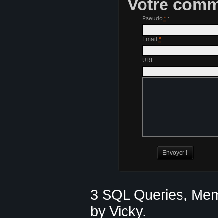
Votre comm
Pseudo
*
:
Email
*
:
URL :
3 SQL Queries, Mem
by Vicky.