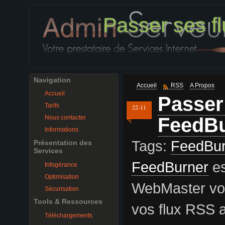
Passer ses f
Navigation
Accueil
RSS
A Propos
Accueil
Passer
Tarifs
22-11
FeedBu
Nous contacter
Informations
Tags:
FeedBur
Présentation des
Services
FeedBurner
es
Infogérance
Optimisation
WebMaster vou
Sécurisation
Tools & Ressources
vos flux RSS a
Téléchargements