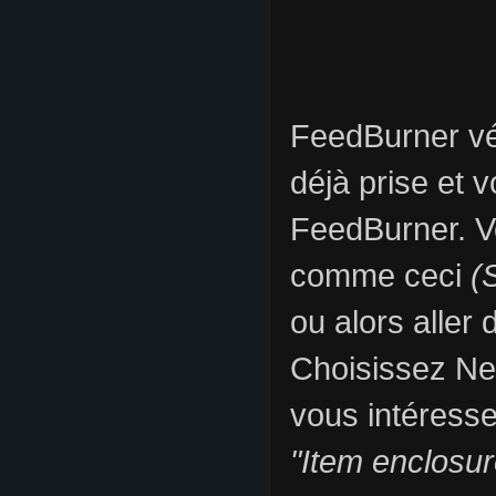
FeedBurner vér
déjà prise et 
FeedBurner. Vo
comme ceci
(
ou alors aller
Choisissez Nex
vous intéress
"Item enclosu