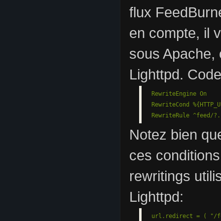
flux FeedBurne
en compte, il v
sous Apache, o
Lighttpd. Cod
RewriteEngine On

RewriteCond %{HTTP_U
RewriteRule ^feed/?.
Notez bien que
ces conditions
rewritings uti
Lighttpd: